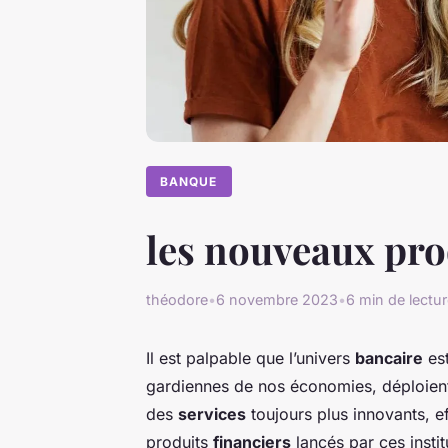
BANQUE
les nouveaux pro
théodore
•
6 novembre 2023
•
6 min de lectu
Il est palpable que l’univers
bancaire
est
gardiennes de nos économies, déploient 
des
services
toujours plus innovants, e
produits
financiers
lancés par ces instit