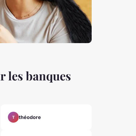
ar les banques
théodore
T