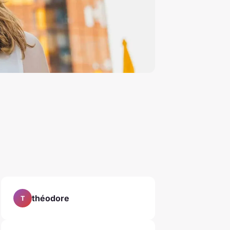
théodore
T